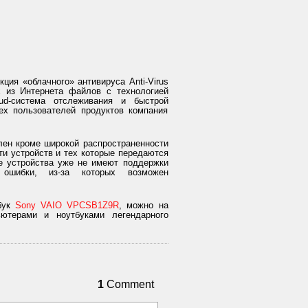
ия «облачного» антивируса Anti-Virus
х из Интернета файлов с технологией
ud-система отслеживания и быстрой
сех пользователей продуктов компания
влен кроме широкой распространенности
и устройств и тех которые передаются
ие устройства уже не имеют поддержки
ошибки, из-за которых возможен
тбук
Sony VAIO VPCSB1Z9R
, можно на
пьютерами и ноутбуками легендарного
1
Comment