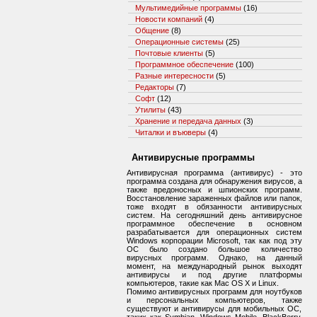
Мультимедийные программы
(16)
Новости компаний
(4)
Общение
(8)
Операционные системы
(25)
Почтовые клиенты
(5)
Программное обеспечение
(100)
Разные интересности
(5)
Редакторы
(7)
Софт
(12)
Утилиты
(43)
Хранение и передача данных
(3)
Читалки и въюверы
(4)
Антивирусные программы
Антивирусная программа (антивирус) - это
программа создана для обнаружения вирусов, а
также вредоносных и шпионских программ.
Восстановление зараженных файлов или папок,
тоже входят в обязанности антивирусных
систем. На сегодняшний день антивирусное
программное обеспечение в основном
разрабатывается для операционных систем
Windows корпорации Microsoft, так как под эту
ОС было создано большое количество
вирусных программ. Однако, на данный
момент, на международный рынок выходят
антивирусы и под другие платформы
компьютеров, такие как Mac OS X и Linux.
Помимо антивирусных программ для ноутбуков
и персональных компьютеров, также
существуют и антивирусы для мобильных ОС,