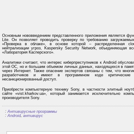
Основным нововведением представленного приложения является функц
Lite. Он позволяет проводить проверку по требованию загружаемы
«Проверка в облаке», в основе которой – распределенная clo
нейтрализации угроз, Kaspersky Security Network, объединяющая в
«Лаборатория Касперского».
Аналитики считают, что интерес киберпреступников к Android обусло
этой ОС, но и большим объемом личных данных, находящихся в памят
через Интернет. Также опасение экспертов связаны с тем, что мног
разработчиков и имеют в программном коде критические 
несанкционированный доступ.
Приобрести компьютерную технику Sony, в частности элитный ноу
сайте «vist.kharkov.ua», который занимается исключительно ком
производителя Sony.
:
Антивирусные программы
:
,
Android
антивирус