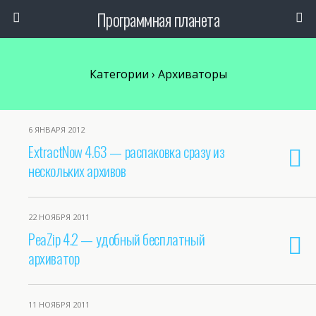
Программная планета
Категории ›
Архиваторы
6 ЯНВАРЯ 2012
ExtractNow 4.63 — распаковка сразу из
нескольких архивов
22 НОЯБРЯ 2011
PeaZip 4.2 — удобный бесплатный
архиватор
11 НОЯБРЯ 2011