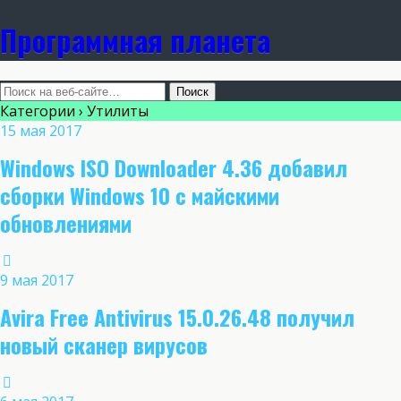
Программная планета
Категории ›
Утилиты
15 мая 2017
Windows ISO Downloader 4.36 добавил
сборки Windows 10 с майскими
обновлениями
9 мая 2017
Avira Free Antivirus 15.0.26.48 получил
новый сканер вирусов