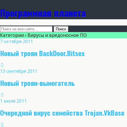
Программная планета
Категории ›
Вирусы и вредоносное ПО
7 октября 2011
Новый троян BackDoor.Bitsex
13 сентября 2011
Новый троян-вымогатель
1 июля 2011
Очередной вирус семейства Trojan.VkBase